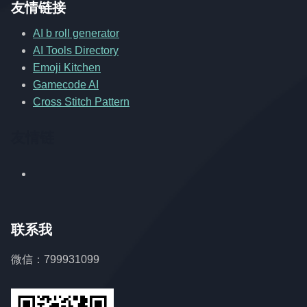
友情链接
AI b roll generator
AI Tools Directory
Emoji Kitchen
Gamecode AI
Cross Stitch Pattern
友情链
联系我
微信：799931099