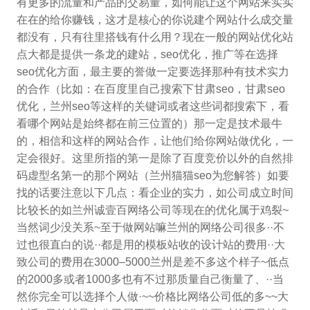
有更多的流量和产品的交易量，如何能让这个网站来实实
在在的给你赚钱，这才是核心的你说建个网站什么成交量
都没有，只有往里搭钱有什么用？现在一般的网站优化站
点大都是提供一条龙的建站，seo优化，推广等在选择
seo优化方面，最主要的誉做一定要选择那种有技术实力
的合作（比如：在百度里自己搜索下甘肃seo，甘肃seo
优化，兰州seo等这样的关键词或者这些词都搜索下，看
看哪个网站是始终都在前三位置的）那一定是技术最牛
的，相信和这样的网站合作，让他们给你网站做优化，一
定会很好。这里所指的第一是除了百度竞价以外的自然排
码虚型名第一的那个网站（兰州猫猫seo为您解答）如要
找的话要注意以下几点：看企业的实力，如公司成立时间
比较长的如兰州诚壹百网络公司等现在的优化属于鸡裂~
当然词少没关系~至于做网站嘛兰州的网络公司很多··不
过也很直白的说··都是用的模板站收的设计站的费用··大
致公司的费用在3000–5000兰州是差不多这个样子~低点
的2000多或者1000多也有不过那质量自己衡量了、··当
然你完全可以选择个人做·~~价格比网络公司低的多~~大