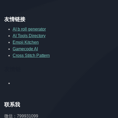
友情链接
AI b roll generator
AI Tools Directory
Emoji Kitchen
Gamecode AI
Cross Stitch Pattern
友情链
联系我
微信：799931099