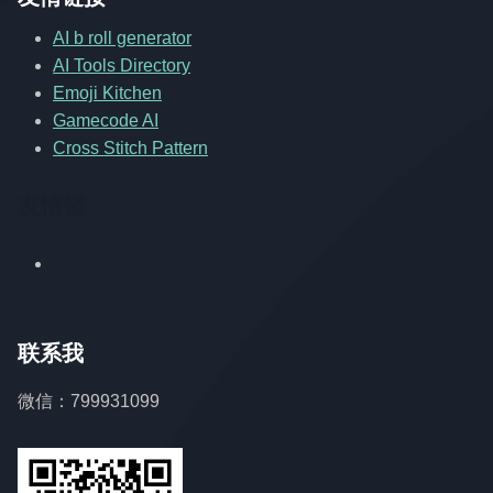
AI b roll generator
AI Tools Directory
Emoji Kitchen
Gamecode AI
Cross Stitch Pattern
友情链
联系我
微信：799931099