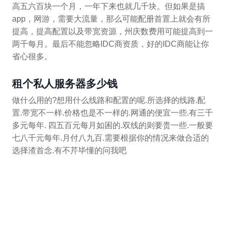
高五六百块一个月，一年下来也就几千块。但如果是搞
app，网游，需要大流量，那么可能配册首置上就会有所
提高，提高配置以及带宽资源，州庆数费用可能提高到一
两千每月。最后不能忽略IDC商资质，好的IDC商能让你
省心很多。
租个私人服务器多少钱
做什么用的?想用什么线路和配置的呢.所选择的线路.配
置.带宽不一样.价格也是不一样的.网通的便宜一些.有三千
多元每年. 四五百元每月如困的.双线的则要贵一些.一般要
七八千元每年.月付八九百.需要根据你的情况来做合适的
选择渣首念.有不芹毕懂的问我吧