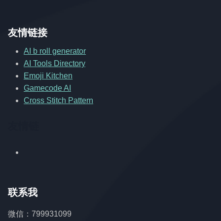
友情链接
AI b roll generator
AI Tools Directory
Emoji Kitchen
Gamecode AI
Cross Stitch Pattern
友情链
联系我
微信：799931099