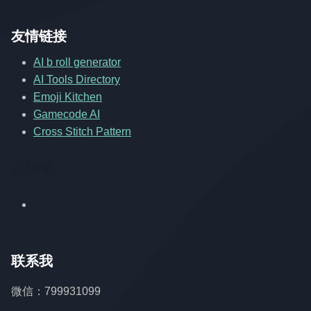
友情链接
AI b roll generator
AI Tools Directory
Emoji Kitchen
Gamecode AI
Cross Stitch Pattern
友情链
联系我
微信：799931099