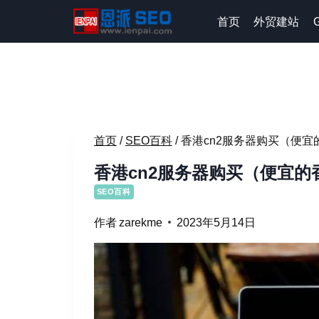
跳
首页
外贸建站
到
内
容
首页
/
SEO百科
/
香港cn2服务器购买（便宜
香港cn2服务器购买（便宜的
SEO百科
作者
zarekme
2023年5月14日