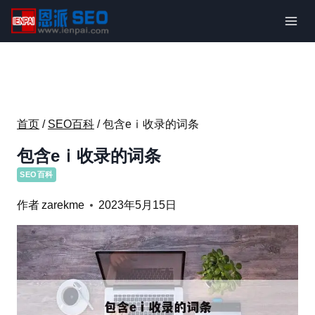
跳
到
内
容
首页
/
SEO百科
/
包含eⅰ收录的词条
包含eⅰ收录的词条
SEO百科
作者
zarekme
2023年5月15日