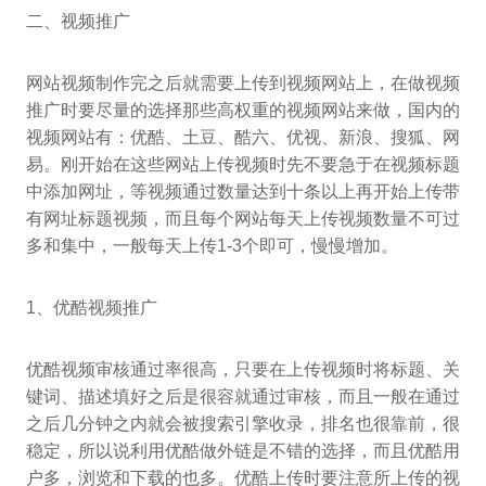
二、视频推广
网站视频制作完之后就需要上传到视频网站上，在做视频
推广时要尽量的选择那些高权重的视频网站来做，国内的
视频网站有：优酷、土豆、酷六、优视、新浪、搜狐、网
易。刚开始在这些网站上传视频时先不要急于在视频标题
中添加网址，等视频通过数量达到十条以上再开始上传带
有网址标题视频，而且每个网站每天上传视频数量不可过
多和集中，一般每天上传1-3个即可，慢慢增加。
1、优酷视频推广
优酷视频审核通过率很高，只要在上传视频时将标题、关
键词、描述填好之后是很容就通过审核，而且一般在通过
之后几分钟之内就会被搜索引擎收录，排名也很靠前，很
稳定，所以说利用优酷做外链是不错的选择，而且优酷用
户多，浏览和下载的也多。优酷上传时要注意所上传的视