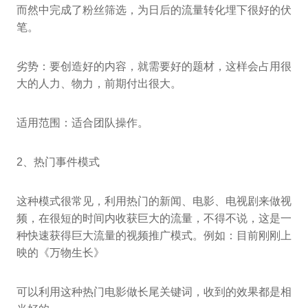
而然中完成了粉丝筛选，为日后的流量转化埋下很好的伏
笔。
劣势：要创造好的内容，就需要好的题材，这样会占用很
大的人力、物力，前期付出很大。
适用范围：适合团队操作。
2、热门事件模式
这种模式很常见，利用热门的新闻、电影、电视剧来做视
频，在很短的时间内收获巨大的流量，不得不说，这是一
种快速获得巨大流量的视频推广模式。例如：目前刚刚上
映的《万物生长》
可以利用这种热门电影做长尾关键词，收到的效果都是相