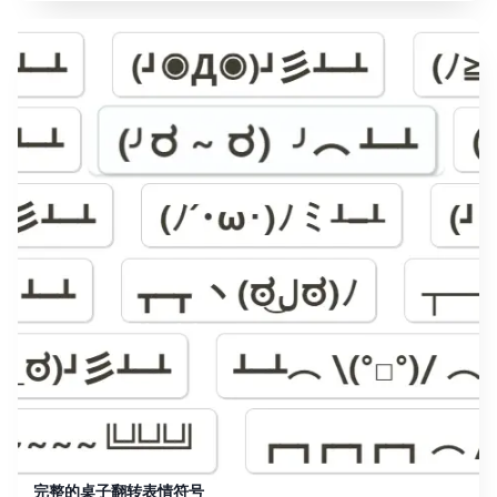
完整的桌子翻转表情符号