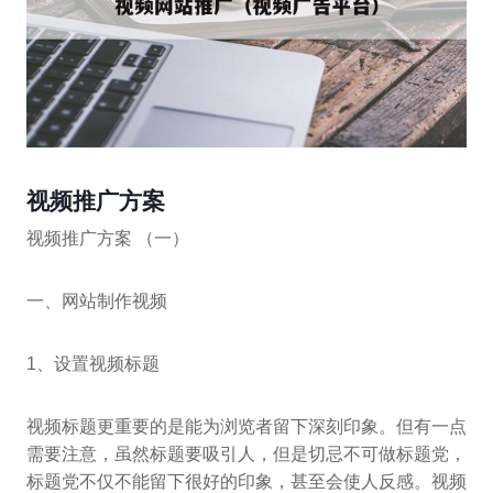
视频推广方案
视频推广方案 （一）
一、网站制作视频
1、设置视频标题
视频标题更重要的是能为浏览者留下深刻印象。但有一点
需要注意，虽然标题要吸引人，但是切忌不可做标题党，
标题党不仅不能留下很好的印象，甚至会使人反感。视频