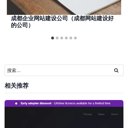
成都企业网站建设公司（成都网站建设好
的公司）
搜
索：
相关推荐