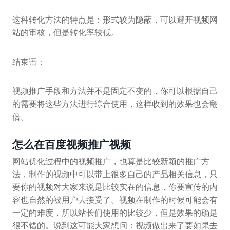
这种转化方法的特点是：形式较为隐蔽，可以避开视频网
站的审核，但是转化率较低。
结束语：
视频推广手段和方法并不是固定不变的，你可以根据自己
的需要将这些方法进行综合使用，这样收到的效果也会翻
倍。
怎么在百度视频推广视频
网站优化过程中的视频推广，也算是比较新颖的推广方
法，制作的视频中可以带上很多自己的产品相关信息，只
要你的视频对大家来说是比较实在的信息，你要宣传的内
容也自然的被用户去接受了。视频在制作的时候可能会有
一定的难度，所以站长们使用的比较少，但是效果的确是
很不错的。说到这可能大家想问：视频做出来了要如果去