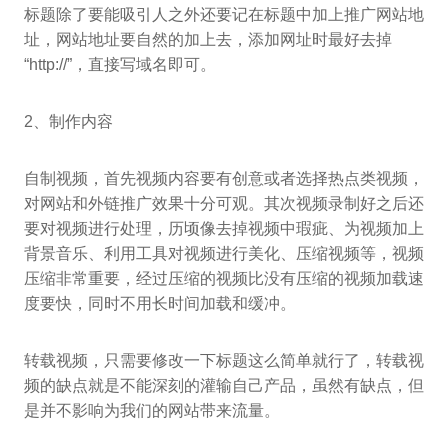
标题除了要能吸引人之外还要记在标题中加上推广网站地
址，网站地址要自然的加上去，添加网址时最好去掉
“http://”，直接写域名即可。
2、制作内容
自制视频，首先视频内容要有创意或者选择热点类视频，
对网站和外链推广效果十分可观。其次视频录制好之后还
要对视频进行处理，历顷像去掉视频中瑕疵、为视频加上
背景音乐、利用工具对视频进行美化、压缩视频等，视频
压缩非常重要，经过压缩的视频比没有压缩的视频加载速
度要快，同时不用长时间加载和缓冲。
转载视频，只需要修改一下标题这么简单就行了，转载视
频的缺点就是不能深刻的灌输自己产品，虽然有缺点，但
是并不影响为我们的网站带来流量。