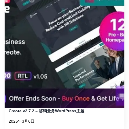
Creote v2.7.2 – 咨询业务WordPress主题
2025年3月6日