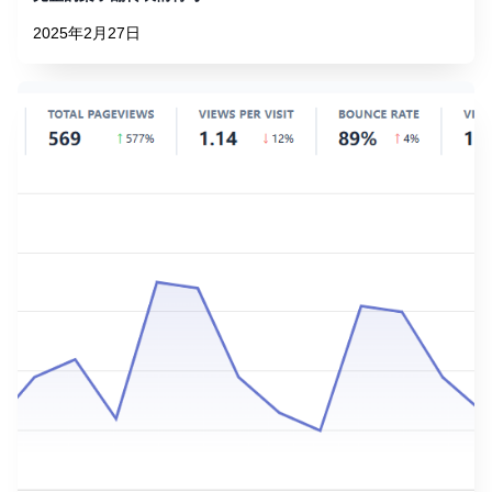
2025年2月27日