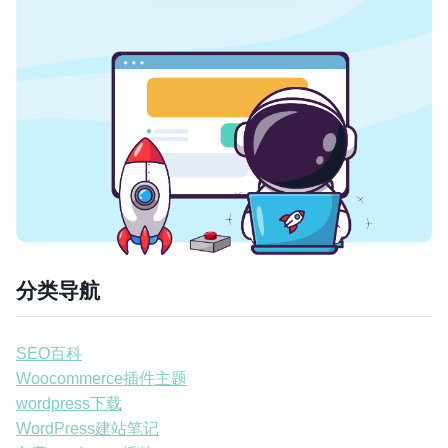
分类导航
SEO百科
Woocommerce插件主题
wordpress下载
WordPress建站笔记