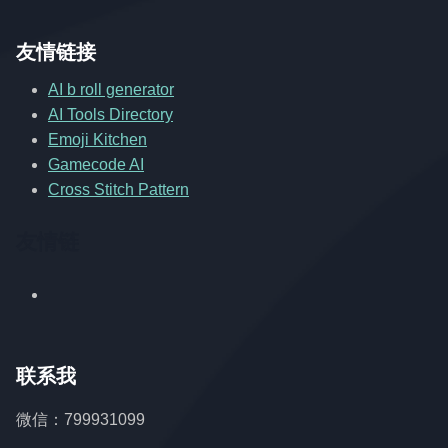
友情链接
AI b roll generator
AI Tools Directory
Emoji Kitchen
Gamecode AI
Cross Stitch Pattern
友情链
联系我
微信：799931099