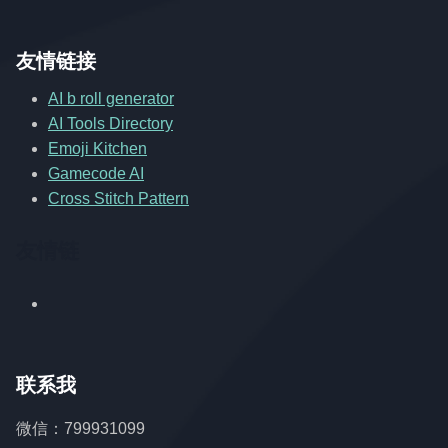
友情链接
AI b roll generator
AI Tools Directory
Emoji Kitchen
Gamecode AI
Cross Stitch Pattern
友情链
联系我
微信：799931099