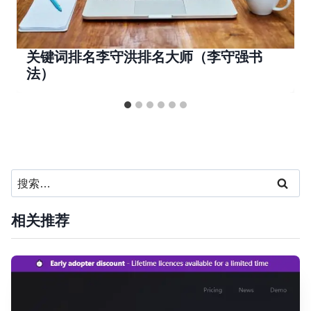
关键词排名李守洪排名大师（李守强书
法）
搜
索：
相关推荐