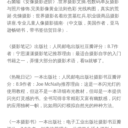
石菌输《女像摄影进阶》.世界摄影文摘.包数码单反摄影
与照片修饰.完美影像黄金法则色彩 光线构图，真实的荒
诞·先慷摄影：世界摄影名着欣赏墓红兵.职业级商品摄影
讲座.专业儿童人像摄影描南·（中文版，美国作者，亚马
逊畅销书，带书签信贺目录）.
《摄影笔记》出版社：人民邮电出版社豆瓣评分：8.7作
者：宁思潇潇摄影笔记推荐理由：最适合摄影自学的入门
书籍之一，弄懂大部分的摄影术语，看ta就够了。
《热靴日记》一本出版社：人民邮电出版社摄影书豆瓣评
分：8.9作者：Joe McNally推荐理由：这是一本闪光灯的
使用教程，但这不是一本详细布光教材，但却是一本提供
闪光灯灵感的书。全书写得非常精彩又富有幽默感，闪灯
的应用独树一帜，比如用闪灯模拟自然光的种种方法。
《一本摄影书》一本出版社：电子工业出版社摄影书豆瓣