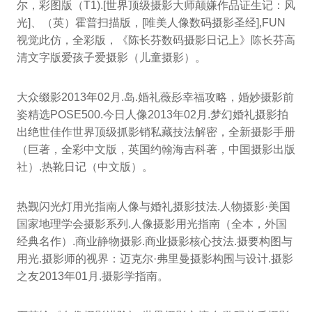
尔，彩图版（T1).[世界顶级摄影大师颠嫌作品证生记：风
光]、（英）霍普扫描版，[唯美人像数码摄影圣经],FUN
视觉此仿，全彩版，《陈长芬数码摄影日记上》陈长芬高
清文字版爱孩子爱摄影（儿童摄影）。
大众缀影2013年02月.岛.婚礼薇髟幸福攻略，婚妙摄影前
姿精选POSE500.今日人像2013年02月.梦幻婚礼摄影拍
出绝世佳作世界顶级抓影销私藏技法解密，全新摄影手册
（巨著，全彩中文版，英国约翰海吉科著，中国摄影出版
社）.热靴日记（中文版）。
热觐闪光灯用光指南人像与婚礼摄影技法.人物摄影·美国
国家地理学会摄影系列.人像摄影用光指南（全本，外国
经典名作）.商业静物摄影.商业摄影核心技法.摄要构图与
用光.摄影师的视界：迈克尔·弗里曼摄影构围与设计.摄影
之友2013年01月.摄影学指南。