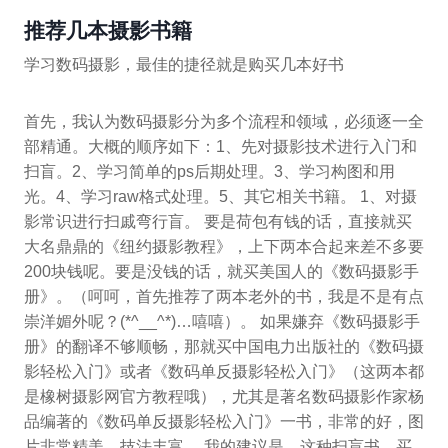
推荐几本摄影书籍
学习数码摄影，最佳的捷径就是购买几本好书
首先，我认为数码摄影分为多个流程和领域，必须逐一全
部精通。大概的顺序如下：1、先对摄影技术进行入门和
扫盲。2、学习简单的ps后期处理。3、学习构图和用
光。4、学习raw格式处理。5、其它相关书籍。 1、对摄
影常识进行扫戚弯行盲。 要是荷包有钱的话，直接就买
大名鼎鼎的《纽约摄影教程》，上下两本合起来差不多要
200块钱呢。要是没钱的话，就买美国人的《数码摄影手
册》。（呵呵，首先推荐了两本老外的书，我是不是有点
崇洋媚外呢？(*^__^*)…嘻嘻）。 如果嫌弃《数码摄影手
册》的翻译不够顺畅，那就买中国电力出版社的《数码摄
影轻松入门》或者《数码单反摄影轻松入门》（这两本都
是橡树摄影网官方教程哦），尤其是著名数码摄影作家杨
品编著的《数码单反摄影轻松入门》一书，非常的好，图
片非常精美，技法丰富。 我的建议是，这种扫盲书，买