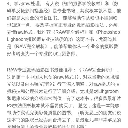
4、学习raw处理。 有人说《纽约摄影学院教材》和《数
码单反摄影闹指圣经》是专业书籍，其实根本就不是，他
们都是大而全的扫盲图书。 能够帮助你从啥也不懂到啥
也知道一点。 要想掌握真正专业的数码摄影技法，必须
弄懂raw格式，我推荐《RAW完全解析》和《Photoshop
Lightroom摄影师专业技法(彩印)》这两本书，尤高哗其
是《RAW完全解析》，能够帮助你从一个业余的摄影爱
好者转变为一个专业的职业摄影师。
RAW专业数码摄影图书最佳推荐：《RAW完全解析》，
这是第一本中国人原创的raw格式书，对亚当斯的区域曝
光法以及向右曝光理论进行了深入阐释，对raw格式的拍
摄秘技和处理技术进行了详细介绍。尤其是对Lihgtroom
和尼康NX2的介绍非常到位，有了这本书，很多风景相片
PS技法图书根本就不需要购买了。 总之，这是一本能够
帮助你实现完美影像质量的图书。（听无忌上的朋友们说
这本书的版权已经卖到台湾去了，是最近几年非常罕见的
卖到台湾去的专业数码摄影技法图书哦）