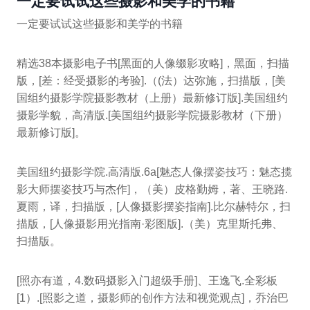
一定要试试这些摄影和美学的书籍
一定要试试这些摄影和美学的书籍
精选38本摄影电子书[黑面的人像缀影攻略]，黑面，扫描
版，[差：经受摄影的考验].（(法）达弥施，扫描版，[美
国组约摄影学院摄影教材（上册）最新修订版].美国纽约
摄影学貌，高清版.[美国组约摄影学院摄影教材（下册）
最新修订版]。
美国纽约摄影学院.高清版.6a[魅态人像摆姿技巧：魅态揽
影大师摆姿技巧与杰作]，（美）皮格勤姆，著、王晓路.
夏雨，译，扫描版，[人像摄影摆姿指南].比尔赫特尔，扫
描版，[人像摄影用光指南·彩图版].（美）克里斯托弗、
扫描版。
[照亦有道，4.数码摄影入门超级手册]、王逸飞.全彩板
[1）.[照影之道，摄影师的创作方法和视觉观点]，乔治巴