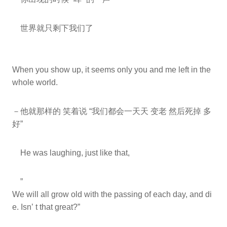
世界就只剩下我们了
When you show up, it seems only you and me left in the
whole world.
－他就那样的 笑着说 “我们都会一天天 变老 然后死掉 多
好”
He was laughing, just like that,
”
We will all grow old with the passing of each day, and di
e. Isn’ t that great?”