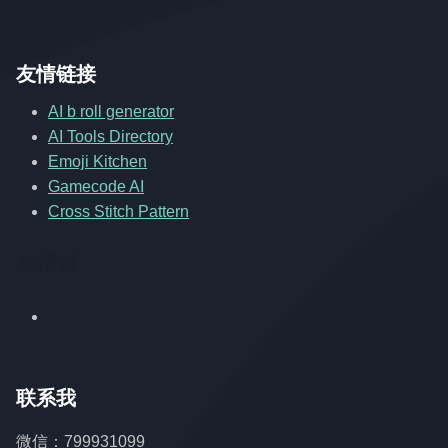
友情链接
AI b roll generator
AI Tools Directory
Emoji Kitchen
Gamecode AI
Cross Stitch Pattern
友情链
联系我
微信：799931099