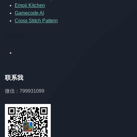
Emoji Kitchen
Gamecode AI
Cross Stitch Pattern
友情链
联系我
微信：799931099