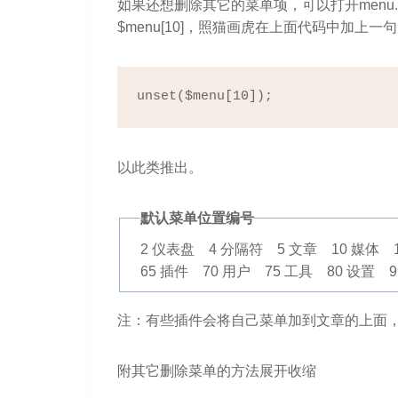
如果还想删除其它的菜单项，可以打开menu
$menu[10]，照猫画虎在上面代码中加上一
unset($menu[10]);
以此类推出。
默认菜单位置编号
2 仪表盘 4 分隔符 5 文章 10 媒体 
65 插件 70 用户 75 工具 80 设置 
注：有些插件会将自己菜单加到文章的上面
附其它删除菜单的方法
展开
收缩