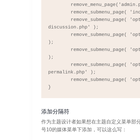
	remove_menu_page('admin.php?page=wpcf7');

	remove_submenu_page( 'index.php', 'update-core.php' );

	remove_submenu_page( 'options-general.php', 'options-
discussion.php' );

	remove_submenu_page( 'options-general.php', 'options-writing.php' 
);

	remove_submenu_page( 'options-general.php', 'options-reading.php' 
);

	remove_submenu_page( 'options-general.php', 'options-
permalink.php' );

	remove_submenu_page( 'options-general.php', 'options-media.php' );

}
添加分隔符
作为主题设计者如果想在主题自定义菜单部
号10的媒体菜单下添加，可以这么写：