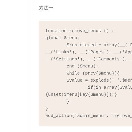
方法一
function remove_menus () {

global $menu;

	$restricted = array(__('Dashboard'), __('Posts'), __('Media'), 
__('Links'), __('Pages'), __('App
__('Settings'), __('Comments'), _
	end ($menu);

	while (prev($menu)){

	$value = explode(' ',$menu[key($menu)][0]);

		if(in_array($value[0] != NULL?$value[0]:"" , $restricted))
{unset($menu[key($menu)]);}

	}

}

add_action('admin_menu', 'remove