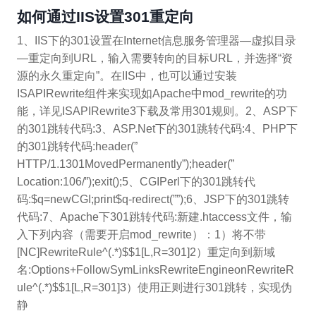
如何通过IIS设置301重定向
1、IIS下的301设置在Internet信息服务管理器—虚拟目录
—重定向到URL，输入需要转向的目标URL，并选择“资
源的永久重定向”。在IIS中，也可以通过安装
ISAPIRewrite组件来实现如Apache中mod_rewrite的功
能，详见ISAPIRewrite3下载及常用301规则。2、ASP下
的301跳转代码:3、ASP.Net下的301跳转代码:4、PHP下
的301跳转代码:header(”
HTTP/1.1301MovedPermanently”);header(”
Location:106/”);exit();5、CGIPerl下的301跳转代
码:$q=newCGI;print$q-redirect(””);6、JSP下的301跳转
代码:7、Apache下301跳转代码:新建.htaccess文件，输
入下列内容（需要开启mod_rewrite）：1）将不带
[NC]RewriteRule^(.*)$$1[L,R=301]2）重定向到新域
名:Options+FollowSymLinksRewriteEngineonRewriteR
ule^(.*)$$1[L,R=301]3）使用正则进行301跳转，实现伪
静