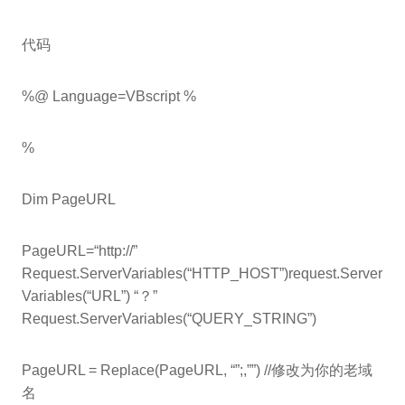
代码
%@ Language=VBscript %
%
Dim PageURL
PageURL=“http://”
Request.ServerVariables(“HTTP_HOST”)request.Server
Variables(“URL”) “？”
Request.ServerVariables(“QUERY_STRING”)
PageURL = Replace(PageURL, “”;,””) //修改为你的老域
名