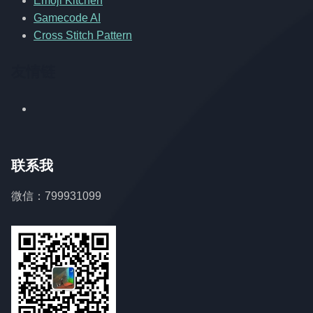
Emoji Kitchen
Gamecode AI
Cross Stitch Pattern
友情链
联系我
微信：799931099