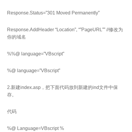
Response.Status=”301 Moved Permanently”
Response.AddHeader “Location”, “”PageURL”” //修改为
你的域名
%%@ language=”VBscript”
%@ language=”VBscript”
2.新建index.asp，把下面代码放到新建的ind文件中保
存。
代码
%@ Language=VBscript %