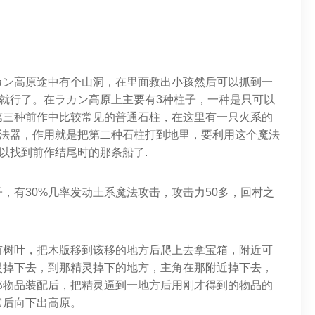
カン高原途中有个山洞，在里面救出小孩然后可以抓到一
路就行了。在ラカン高原上主要有3种柱子，一种是只可以
第三种前作中比较常见的普通石柱，在这里有一只火系的
件法器，作用就是把第二种石柱打到地里，要利用这个魔法
以找到前作结尾时的那条船了.
，有30%几率发动土系魔法攻击，攻击力50多，回村之
有树叶，把木版移到该移的地方后爬上去拿宝箱，附近可
灵掉下去，到那精灵掉下的地方，主角在那附近掉下去，
那物品装配后，把精灵逼到一地方后用刚才得到的物品的
它后向下出高原。