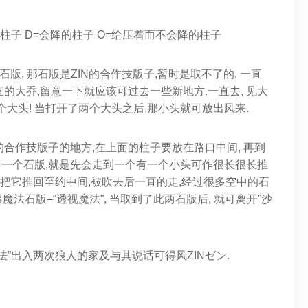
的柱子 D=会降的柱子 O=给压着而不会降的柱子
版, 那石版是ZIN的合作技版子,暂时是取不了的. 一直
直的大乔,留意一下就应该可过去一些新地方.一直去, 见大
一个大头! 当打开了两个大头之后,那小头就可放出风来.
的合作技版子的地方,在上面的柱子要放在路口中间, 再到
另一个石版,就是先会走到一个有一个小头可作很长很长推
后把它推回至约中间,被吹去后一直的走,经过很多空中的石
魔法石版–“透视魔法”, 当取到了此两石版后, 就可离开”沙
魔法”出入两次狼人的家及与其说话可得风ZINゼン.