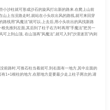
打那些小沙柱就可形成沙石的旋风打出新的路来.在爬上山前
 在山上当没路走时,就站在小头吹出风的路线,就可来回穿
的路线用”风魔法”就可以.上去后,用小头吹出的风找新路
一根先推到左面,其后到了柱子右方时再用”手魔法”把另一
可上到山顶, 在山顶再”风魔法”,就可入到”沙漠迷宫”内则
而没前路时,可推石柱当着就可.到右面有一地方,其中左面的
右面有1+1根柱的地方,在那地方是要最少走上柱子两次的,请