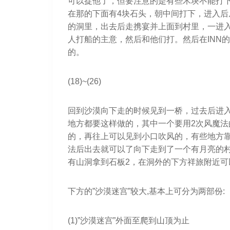
可以捉他了，但要注意的是有些木块不能打
在那的下面有4块石头，朝中间打下，进入
的洞里，出去后走携宴并上面到村里，一进
人打船的主意，然后和他们打。然后在INN
的。
(18)~(26)
回到沙漠向下走的时候见到一桥，过去后进
地方都要这样做的，其中一个要用2次风魔
的，再往上可以见到小口吹风的，有些地方
法后出去就可以了向下走到了一个有月亮的
有山洞拿到石板2，在洞外的下方祥旅附近可
下方的”沙漠迷宫”较大,基本上可分为两部份:
(1)”沙漠迷宫”外面至爬到山顶为止