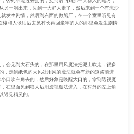
下，否则不能过去捉的，捉到后回到那一大群人的地方，
后从另一洞出来，见到一大群人走了，然后来到一个有流沙
入就发生剧情，然后到右面的做船厂，在一个室里听见有
的2楼和人谈话后去见村长再回坐牢的人的那里会发生剧情
入，会见到大石头的，在那里用风魔法把泥土吹走，很多
法的，走到纸色的大风处用风的魔法就会有新的道路前进
靠小口吹主角去的，然后好象是唤醒大口的，拿到透视魔
村，在里面见到狼人后用透视魔法进入，在村外的左上角
以遇见精灵的。