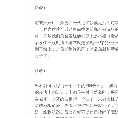
(2)(3)
游戏开始后主角会在一代过了沙漠之后的灯
走士兵之后就可以动身前往之前那个有沉船
斗！打败他们后会发现他们原来是树根（看
后发生一段剧情！基本就是发现一代的反派
到了海上，之后遇到暴风雨！然后岛就和新
村子了。
(4)(5)
出村就可以得到一个土系的ZINデュオ，和
的左边山洞进去，山洞是被树叶盖着的，用
会被水冲起来的石板和一个柱子，只要用柱
边的石板辩迹上等着水把你托起来就行了，
法，拿到法器之后装备就可以使用拎绳子魔法