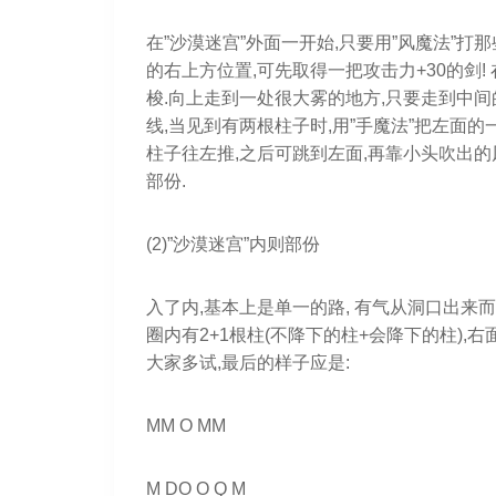
在”沙漠迷宫”外面一开始,只要用”风魔法”
的右上方位置,可先取得一把攻击力+30的剑!
梭.向上走到一处很大雾的地方,只要走到中间
线,当见到有两根柱子时,用”手魔法”把左面的
柱子往左推,之后可跳到左面,再靠小头吹出的风
部份.
(2)”沙漠迷宫”内则部份
入了内,基本上是单一的路, 有气从洞口出来
圈内有2+1根柱(不降下的柱+会降下的柱),
大家多试,最后的样子应是:
MM O MM
M DO O Q M