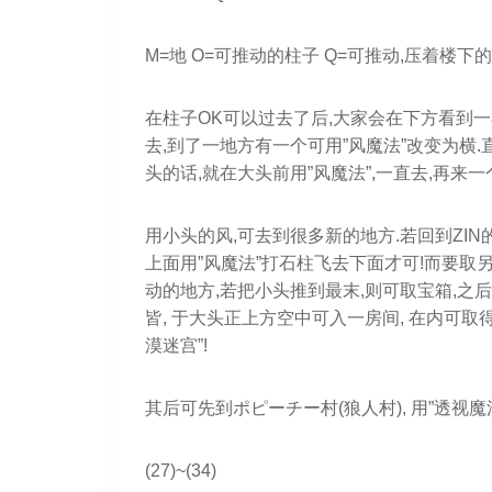
M=地 O=可推动的柱子 Q=可推动,压着楼下
在柱子OK可以过去了后,大家会在下方看到一石
去,到了一地方有一个可用”风魔法”改变为横.
头的话,就在大头前用”风魔法”,一直去,再来
用小头的风,可去到很多新的地方.若回到ZIN
上面用”风魔法”打石柱飞去下面才可!而要取
动的地方,若把小头推到最末,则可取宝箱,之
皆, 于大头正上方空中可入一房间, 在内可取得
漠迷宫”!
其后可先到ポピーチー村(狼人村), 用”透视
(27)~(34)