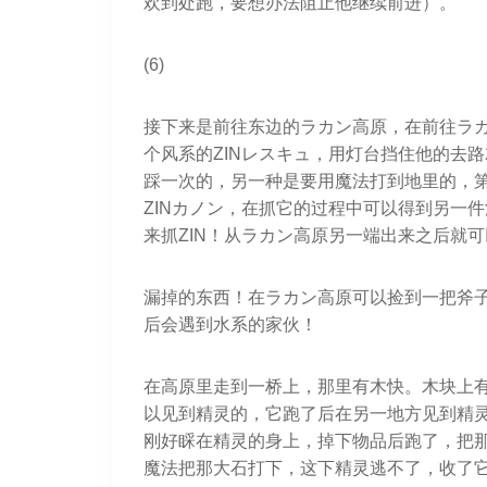
欢到处跑，要想办法阻止他继续前进）。
(6)
接下来是前往东边的ラカン高原，在前往ラ
个风系的ZINレスキュ，用灯台挡住他的去
踩一次的，另一种是要用魔法打到地里的，
ZINカノン，在抓它的过程中可以得到另一
来抓ZIN！从ラカン高原另一端出来之后就可
漏掉的东西！在ラカン高原可以捡到一把斧子
后会遇到水系的家伙！
在高原里走到一桥上，那里有木快。木块上
以见到精灵的，它跑了后在另一地方见到精
刚好睬在精灵的身上，掉下物品后跑了，把
魔法把那大石打下，这下精灵逃不了，收了