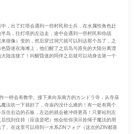
塔中，出了灯塔会遇到一些村民和士兵，在水属性角色赶
的半岛，往灯塔的左边走，途中会遇到一些村民和你战
起来很像）变的，然后穿过洞穴就可以到达那个岛了，之
角色昏迷在海滩上，他们醒了之后岛与原先的大陆分离漂
的大陆连接了！叫醒昏迷的同伴之后就可以动身去第一个
前作一样会有教学。接下来向东南方的カンドラ寺，从寺庙
风魔法吹一下就好了，寺庙内没什么难的！有一处有两个
子压住右边的石板，左边的就会被冲得更高！只要站到左
之后找到住持（应该是吧）他会给你演示拎绳子魔法的用
了。在这里可以得到一水系ZINフォグ（这次的ZIN都喜