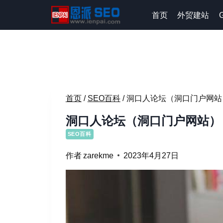
跳
首页
外贸建站
到
内
容
首页
/
SEO百科
/
洞口人论坛（洞口门户网站
洞口人论坛（洞口门户网站）
SEO百科
作者
zarekme
2023年4月27日