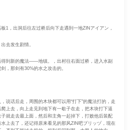
板1，出洞后往左过桥后向下走遇到一地ZINアイアン，
，出去发生剧情。
后得到新的魔法——地镇。，出村往右面过桥，进入水副
剑，那剑有30%的水之攻击的。
，说话后走，周围的木块都可以用“打下”的魔法打的，走
后爬上去，向上走见到地下有一歇子在走，把木块打下逼
歇子就走去最上面，然后和主角一起掉下，打败他后装配
水上去了，还记得原来看见的那风ZIN吧ブリッヅ，现在