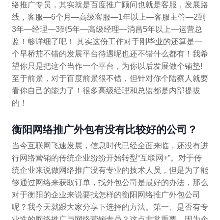
络推广专员，其实就是百度推广顾问也就是客服，发展路
线，客服—6个月—高级客服—1年以上—客服主管—2到
3年—经理—3到5年—高级经理—消昌5年以上—运营总
监！够详细了吧！ 其实这份工作对于刚毕业的还算是一
个早桥茄不错的发展平台待遇呢也还不错什么都有！我希
望你只是把这个当作一个平台，为你以后发展做个铺垫!
至于前景，对于百度前景很不错，但针对你个陆察人就要
看你自己的能力了！很多高级经理和总监都是内部提拔
的！
衡阳网络推广外包有没有比较好的公司？
当今互联网飞速发展，信息时代已经全面来临，还没有进
行网络营销的传统企业纷纷开始转型“互联网+”。对于传
统企业来说做网络推广没有专业的技术人员，但是为了能
够通过网络来获取订单，找外包公司是最好的办法，那么
对于衡阳的企业来说要找怎样的衡阳网络推广外包公司
呢？我今天就跟大家分享下选择的方法。第一、是否有专
业性的网络推广与网络营销专员？这点非常重要，因为企