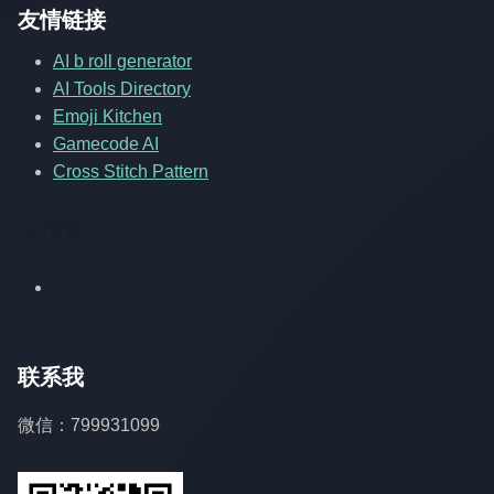
友情链接
AI b roll generator
AI Tools Directory
Emoji Kitchen
Gamecode AI
Cross Stitch Pattern
友情链
联系我
微信：799931099