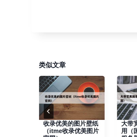
类似文章
丽江图
收录优美的图片壁纸
大带
（itme收录优美图片
用（