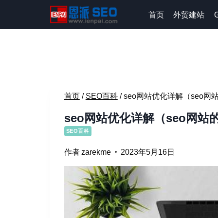
跳
首页
外贸建站
到
内
容
首页
/
SEO百科
/
seo网站优化详解（seo
seo网站优化详解（seo网站
SEO百科
作者
zarekme
2023年5月16日