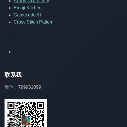
AI Tools Directory
Emoji Kitchen
Gamecode AI
Cross Stitch Pattern
友情链
联系我
微信：799931099