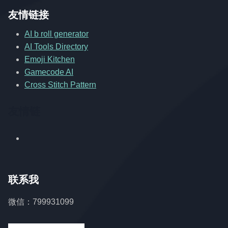
友情链接
AI b roll generator
AI Tools Directory
Emoji Kitchen
Gamecode AI
Cross Stitch Pattern
友情链
联系我
微信：799931099