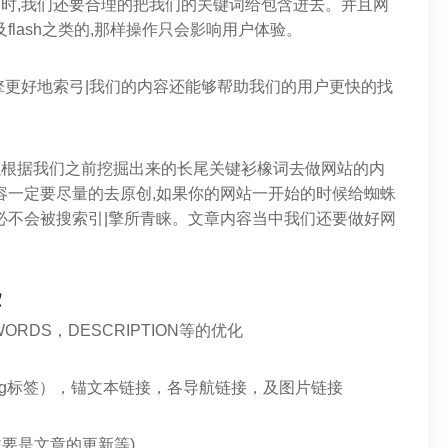
同时,我们还要合理的把我们的关键词给包含进去。并且网
lash之类的,那样操作只会影响用户体验。
引擎更好地索弓|我们的内容还能够帮助我们的用户更快的找
以根据我们之前挖掘出来的长尾关键衫橡词去做网站的内
容一定要尽量的去原创,如果你的网站一开始的时候给蜘蛛
必不会被搜索引|擎所青睐。文章内容当中我们还要做好网
些
ORDS，DESCRIPTION等的优化
ag标签），锚文本链接，各导航链接，及图片链接
要是文章的更新等)