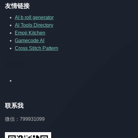
友情链接
AI b roll generator
AI Tools Directory
Emoji Kitchen
Gamecode AI
Cross Stitch Pattern
友情链
联系我
微信：799931099