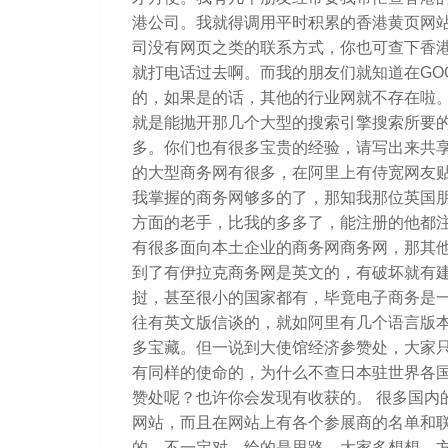
港公司。我就得调用平时积累的香港黄页网
司没有网页之类的联系方式，你也可查下香港
就打电话过去啊。而我的朋友们就知道在GOO
的，如果是的话，其他的行业网就不存在啦
就是能抛开那几个大型的搜索引擎搜索所要
多。你们也有很多宝贵的经验，请写出来共享
的大型商务网有很多，在阿里上有侍宽网友贴
我掌握的商务网够多的了，那知我那位英国
方面的老手，比我的多多了，能注册的他都注
有很多面向本土企业的商务网商务网，那其
到了有伊拉克商务网是英文的，有破坏就有
挝，甚至很小的国家都有，毕竟电子商务是
往有英文版信谈的，就如阿里有几个语言版本
多宝藏。但一说到大使馆经济参赞处，大家
有同样的使命的，为什么不查日本驻世界各
赞处呢？也许你会发现有收获的。 很多国内
网站，而且在网站上有各个参展商的名单和联
的，不一定对，给的是思路。大家多想想，