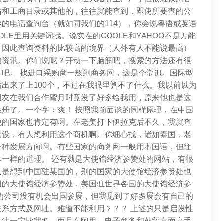
站和工商目录或其他的，往往就能查到，即使所要查的公
的电话查询台（就如同我们的114），你会说粤语或英语
LE里用关键词找。说实在的GOOLE和YAHOO不是万能
。因此查询资料的比较高的境界（人外有人不能说最高）
的资讯。你们说呢？开动一下脑筋吧，搜索的方法还有很
吧。 找进口采购商一般到商务网，这是个常识。国际型
出来了上100个，不过在我眼里算不了什么。我以前以为
朋友在我们合作蜜月时竟发了好多给我用，原来他也是这
册了。一个字：爽！ 按照我前面谈的同样原理，在中国
他的国家也肯定有啊。在老美打下伊拉克后不久，我就查
建设，有人想利用这个商机啊。你细心找，诸如泰国，老
一种发展方向啊。有些国家的商务网一般用本国语，但往
一样的道理。 还有就是大使馆经济参赞处的网站，有很
只是想到中国驻某国的，别的国家的大使馆经济参赞处也
国的大使馆经济参赞处，美国驻世界各国的大使馆经济参
的公司没有机会出国参展，但我见到了好多展会有自己的
系方式及网址。难道不能利用？？？ 上述的只是启发性
方法一定比我多，而且在阿里，电子商务和外贸方面高手